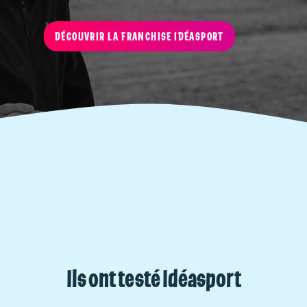
DÉCOUVRIR LA FRANCHISE IDÉASPORT
Ils ont testé Idéasport