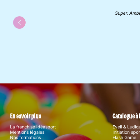
Super. Ambi
En savoir plus
Catalogue à 
La franchise Idéasport
Eveil & Ludiq
Mentions légales
Initiation spo
Nos formations
Flash Game