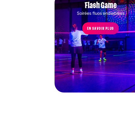
Flash Game
Soirées fluos endiablées
EN SAVOIR PLUS