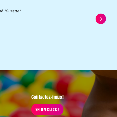
né "Suzette"
Contactez-nous !
EN UN CLICK !