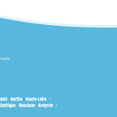
ançais.
omté
Sarthe
Haute-Loire
tlantique
Vaucluse
Aveyron