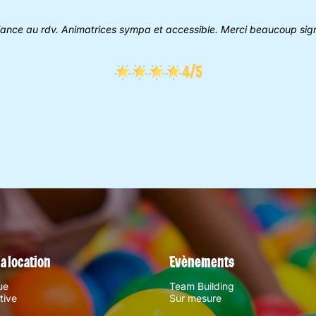
ance au rdv. Animatrices sympa et accessible. Merci beaucoup sig
4/5
la location
Evènements
ue
Team Building
rtive
Sur mesure